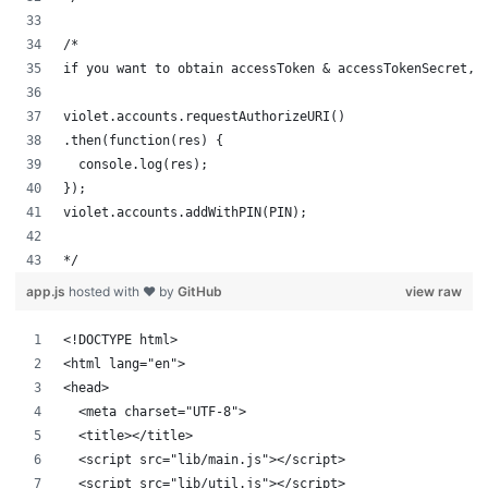
/*
if you want to obtain accessToken & accessTokenSecret, 
violet.accounts.requestAuthorizeURI()
.then(function(res) {
  console.log(res);
});
violet.accounts.addWithPIN(PIN);
*/
app.js
hosted with ❤ by
GitHub
view raw
<!DOCTYPE html>
<html lang="en">
<head>
  <meta charset="UTF-8">
  <title></title>
  <script src="lib/main.js"></script>
  <script src="lib/util.js"></script>