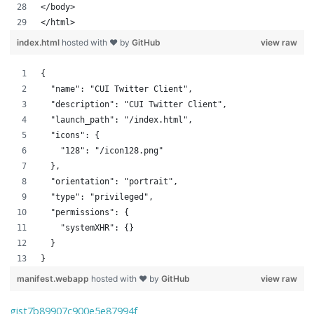
</body>
</html>
index.html
hosted with ❤ by
GitHub
view raw
{
  "name": "CUI Twitter Client",
  "description": "CUI Twitter Client",
  "launch_path": "/index.html",
  "icons": {
    "128": "/icon128.png"
  },
  "orientation": "portrait",
  "type": "privileged",
  "permissions": {
    "systemXHR": {}
  }
}
manifest.webapp
hosted with ❤ by
GitHub
view raw
gist7b89907c900e5e87994f