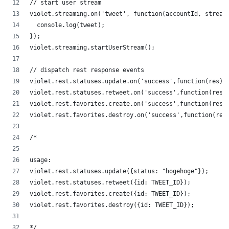
// start user stream
violet.streaming.on('tweet', function(accountId, stream
  console.log(tweet);
});
violet.streaming.startUserStream();
// dispatch rest response events
violet.rest.statuses.update.on('success',function(res){
violet.rest.statuses.retweet.on('success',function(res)
violet.rest.favorites.create.on('success',function(res)
violet.rest.favorites.destroy.on('success',function(res
/*
usage: 
violet.rest.statuses.update({status: "hogehoge"});
violet.rest.statuses.retweet({id: TWEET_ID});
violet.rest.favorites.create({id: TWEET_ID});
violet.rest.favorites.destroy({id: TWEET_ID});
*/